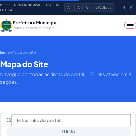
PREFEITURA MUNICIPAL — PORTAL
A-
A
A+
VLibras
OFICIAL
Prefeitura Municipal
Portal Oficial do Município
Início
›
Mapa do Site
Mapa do Site
Navegue por todas as áreas do portal — 71 links ativos em 8
seções.
71 links