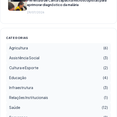
Prefeitura de Cantá capacita microscopistas para
aprimorar diagnóstico da malária
29/07/2026
CATEGORIAS
Agricultura
(6)
Assistência Social
(3)
Cultura e Esporte
(2)
Educação
(4)
Infraestrutura
(3)
Relações Institucionais
(1)
Saúde
(12)