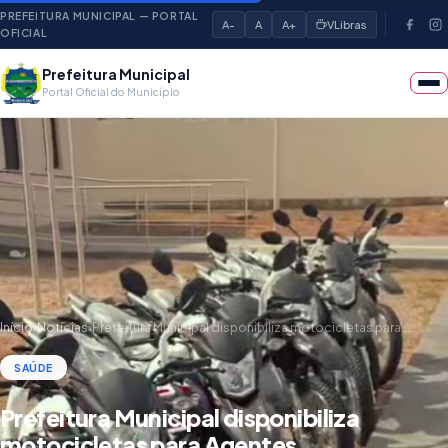
PREFEITURA MUNICIPAL — PORTAL
A-
A
A+
VLibras
OFICIAL
Prefeitura Municipal
Portal Oficial do Município
Início
›
Notícias
›
Prefeitura Municipal disponibiliza motocicletas para……
SAÚDE
Prefeitura Municipal disponibiliza
motocicletas para Agentes