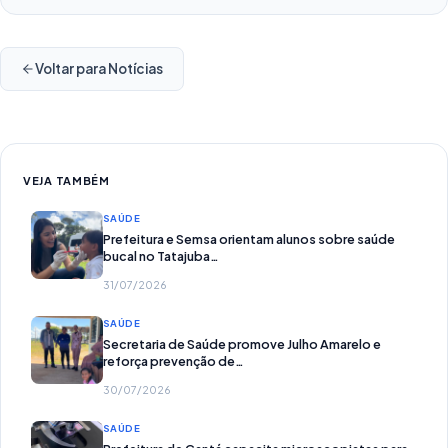
Voltar para Notícias
VEJA TAMBÉM
SAÚDE
Prefeitura e Semsa orientam alunos sobre saúde
bucal no Tatajuba…
31/07/2026
SAÚDE
Secretaria de Saúde promove Julho Amarelo e
reforça prevenção de…
30/07/2026
SAÚDE