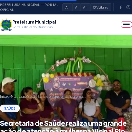
PREFEITURA MUNICIPAL — PORTAL
A-
A
A+
VLibras
OFICIAL
Prefeitura Municipal
Portal Oficial do Município
Início
›
Notícias
›
Secretaria de Saúde realiza uma……
SAÚDE
Secretaria de Saúde realiza uma grande
ação de atenção à mulher na Vicinal Rio